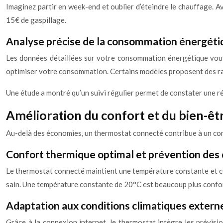
Imaginez partir en week-end et oublier d’éteindre le chauffage. 
15€ de gaspillage.
Analyse précise de la consommation énergéti
Les données détaillées sur votre consommation énergétique vous 
optimiser votre consommation. Certains modèles proposent des ra
Une étude a montré qu’un suivi régulier permet de constater une 
Amélioration du confort et du bien-êt
Au-delà des économies, un thermostat connecté contribue à un con
Confort thermique optimal et prévention de
Le thermostat connecté maintient une température constante et con
sain. Une température constante de 20°C est beaucoup plus confor
Adaptation aux conditions climatiques extern
Grâce à la connexion internet, le thermostat intègre les prévisi