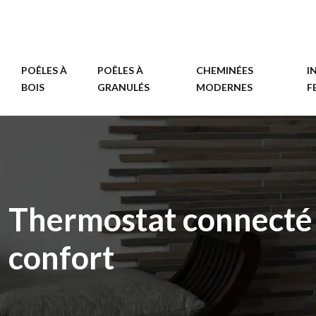
POÊLES À
POÊLES À
CHEMINÉES
I
BOIS
GRANULÉS
MODERNES
F
Thermostat connecté :
confort