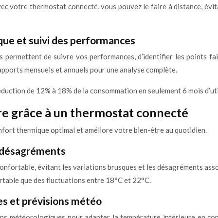
Avec votre thermostat connecté, vous pouvez le faire à distance, é
que et suivi des performances
permettent de suivre vos performances, d’identifier les points fai
pports mensuels et annuels pour une analyse complète.
réduction de 12% à 18% de la consommation en seulement 6 mois d’uti
re grâce à un thermostat connecté
fort thermique optimal et améliore votre bien-être au quotidien.
s désagréments
fortable, évitant les variations brusques et les désagréments asso
table que des fluctuations entre 18°C et 22°C.
es et prévisions météo
ons météorologiques pour adapter la température intérieure en con