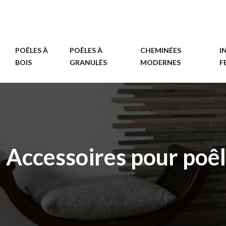
POÊLES À
POÊLES À
CHEMINÉES
I
BOIS
GRANULÉS
MODERNES
F
Accessoires pour poê