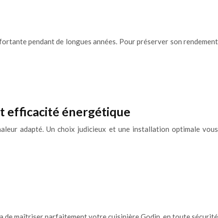
onfortante pendant de longues années. Pour préserver son rendement
et efficacité énergétique
leur adapté. Un choix judicieux et une installation optimale vous
ra de maîtriser parfaitement votre cuisinière Godin, en toute sécurité