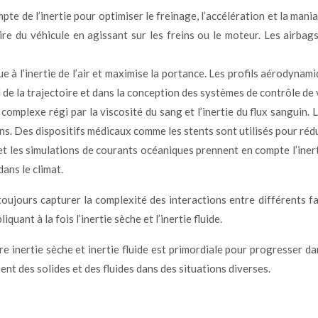
te de l’inertie pour optimiser le freinage, l’accélération et la mania
ire du véhicule en agissant sur les freins ou le moteur. Les airbag
e à l’inertie de l’air et maximise la portance. Les profils aérodynami
cul de la trajectoire et dans la conception des systèmes de contrôle de 
complexe régi par la viscosité du sang et l’inertie du flux sanguin. L
ns. Des dispositifs médicaux comme les stents sont utilisés pour rédu
les simulations de courants océaniques prennent en compte l’inertie
ans le climat.
s toujours capturer la complexité des interactions entre différents
nt à la fois l’inertie sèche et l’inertie fluide.
re inertie sèche et inertie fluide est primordiale pour progresse
nt des solides et des fluides dans des situations diverses.