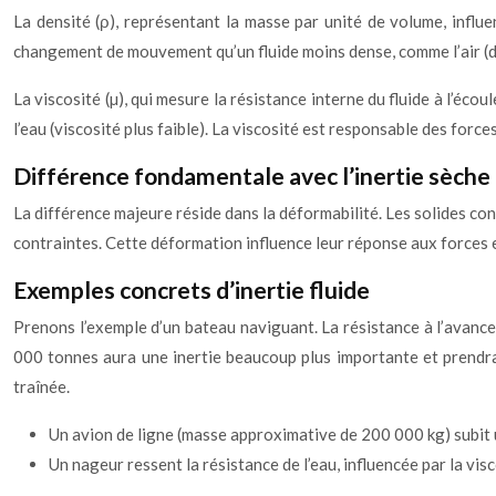
La densité (ρ), représentant la masse par unité de volume, influe
changement de mouvement qu’un fluide moins dense, comme l’air (d
La viscosité (µ), qui mesure la résistance interne du fluide à l’éc
l’eau (viscosité plus faible). La viscosité est responsable des force
Différence fondamentale avec l’inertie sèche
La différence majeure réside dans la déformabilité. Les solides con
contraintes. Cette déformation influence leur réponse aux forces
Exemples concrets d’inertie fluide
Prenons l’exemple d’un bateau naviguant. La résistance à l’avanceme
000 tonnes aura une inertie beaucoup plus importante et prendra p
traînée.
Un avion de ligne (masse approximative de 200 000 kg) subit une
Un nageur ressent la résistance de l’eau, influencée par la visc