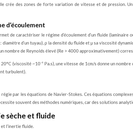
le crée des zones de forte variation de vitesse et de pression. 
ime d’écoulement
t de caractériser le régime d’écoulement d’un fluide (laminaire ou 
x: diamètre d’un tuyau), ρ la densité du fluide et µ sa viscosité dy
u’un nombre de Reynolds élevé (Re > 4000 approximativement) corres
 20°C (viscosité ~10⁻³ Pa.s), une vitesse de 1cm/s donne un nombre 
t turbulent).
t régie par les équations de Navier-Stokes. Ces équations complexes
 nécessite souvent des méthodes numériques, car des solutions analyti
e sèche et fluide
t l’inertie fluide.