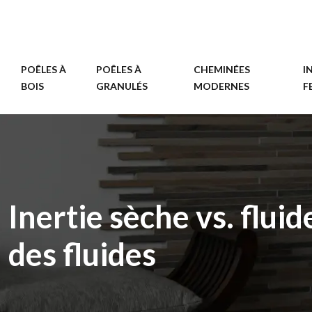
POÊLES À
POÊLES À
CHEMINÉES
I
BOIS
GRANULÉS
MODERNES
F
Inertie sèche vs. flui
des fluides