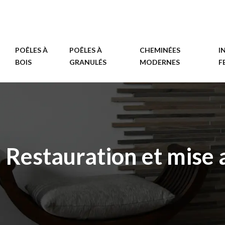
POÊLES À
POÊLES À
CHEMINÉES
I
BOIS
GRANULÉS
MODERNES
F
Restauration et mise 