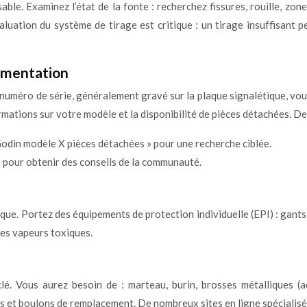
le. Examinez l’état de la fonte : recherchez fissures, rouille, zones 
évaluation du système de tirage est critique : un tirage insuffisant
cumentation
Le numéro de série, généralement gravé sur la plaque signalétique, v
formations sur votre modèle et la disponibilité de pièces détachées.
Godin modèle X pièces détachées » pour une recherche ciblée.
 pour obtenir des conseils de la communauté.
que. Portez des équipements de protection individuelle (EPI) : gants
des vapeurs toxiques.
é. Vous aurez besoin de : marteau, burin, brosses métalliques (aci
is et boulons de remplacement. De nombreux sites en ligne spécialisé