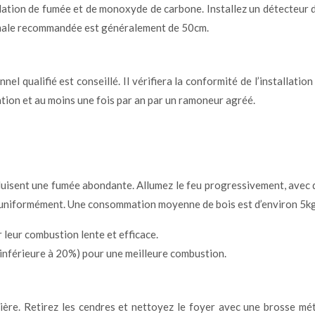
ulation de fumée et de monoxyde de carbone. Installez un détecteu
inimale recommandée est généralement de 50cm.
l qualifié est conseillé. Il vérifiera la conformité de l’installatio
ation et au moins une fois par an par un ramoneur agréé.
oduisent une fumée abondante. Allumez le feu progressivement, avec d
eur uniformément. Une consommation moyenne de bois est d’environ 5k
 leur combustion lente et efficace.
 inférieure à 20%) pour une meilleure combustion.
nière. Retirez les cendres et nettoyez le foyer avec une brosse mé