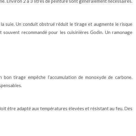
ne. Environ 2 à 3 litres de peinture sont généralement nécessaires.
t la suie. Un conduit obstrué réduit le tirage et augmente le risque
st souvent recommandé pour les cuisinières Godin. Un ramonage
 Un bon tirage empêche l’accumulation de monoxyde de carbone.
spensables.
 doit être adapté aux températures élevées et résistant au feu. Des