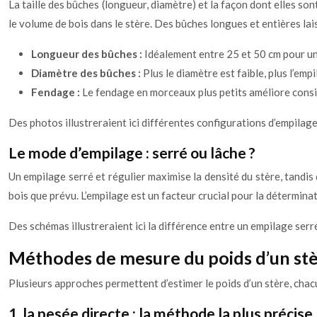
La taille des bûches (longueur, diamètre) et la façon dont elles s
le volume de bois dans le stère. Des bûches longues et entières lai
Longueur des bûches :
Idéalement entre 25 et 50 cm pour u
Diamètre des bûches :
Plus le diamètre est faible, plus l’emp
Fendage :
Le fendage en morceaux plus petits améliore consi
Des photos illustreraient ici différentes configurations d’empilage
Le mode d’empilage : serré ou lâche ?
Un empilage serré et régulier maximise la densité du stère, tandis
bois que prévu. L’empilage est un facteur crucial pour la déterminat
Des schémas illustreraient ici la différence entre un empilage serr
Méthodes de mesure du poids d’un stè
Plusieurs approches permettent d’estimer le poids d’un stère, cha
1. la pesée directe : la méthode la plus précise