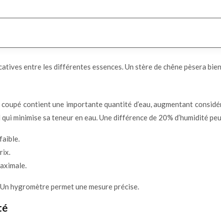
catives entre les différentes essences. Un stère de chêne pèsera bien p
t coupé contient une importante quantité d’eau, augmentant considéra
iel qui minimise sa teneur en eau. Une différence de 20% d’humidité pe
faible.
rix.
maximale.
at. Un hygromètre permet une mesure précise.
té