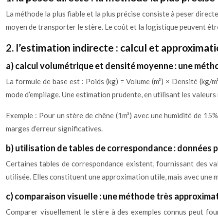
La méthode la plus fiable et la plus précise consiste à peser direc
moyen de transporter le stère. Le coût et la logistique peuvent être
2. l’estimation indirecte : calcul et approximat
a) calcul volumétrique et densité moyenne : une mét
La formule de base est : Poids (kg) = Volume (m³) × Densité (kg/m³
mode d’empilage. Une estimation prudente, en utilisant les valeur
Exemple : Pour un stère de chêne (1m³) avec une humidité de 15%,
marges d’erreur significatives.
b) utilisation de tables de correspondance : données 
Certaines tables de correspondance existent, fournissant des val
utilisée. Elles constituent une approximation utile, mais avec une 
c) comparaison visuelle : une méthode très approxima
Comparer visuellement le stère à des exemples connus peut fourn