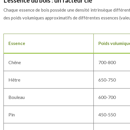
L’essence du bois : un facteur clé
Chaque essence de bois possède une densité intrinsèque différente
des poids volumiques approximatifs de différentes essences (valeur
Essence
Poids volumique
Chêne
700-800
Hêtre
650-750
Bouleau
600-700
Pin
450-550