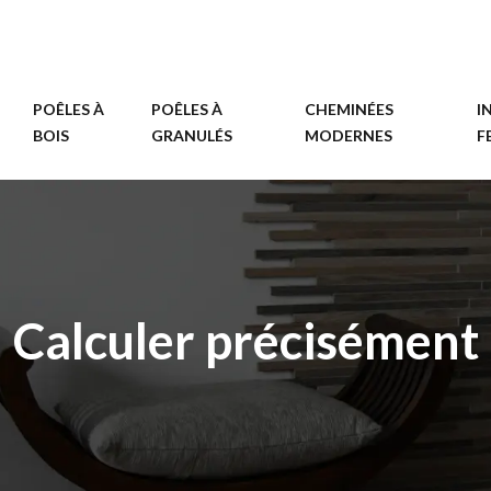
POÊLES À
POÊLES À
CHEMINÉES
I
BOIS
GRANULÉS
MODERNES
F
Calculer précisément 