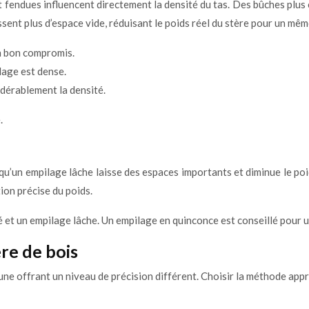
ont fendues influencent directement la densité du tas. Des bûches pl
ssent plus d’espace vide, réduisant le poids réel du stère pour un m
n bon compromis.
ilage est dense.
dérablement la densité.
.
 qu’un empilage lâche laisse des espaces importants et diminue le po
ion précise du poids.
é et un empilage lâche. Un empilage en quinconce est conseillé pour un
re de bois
cune offrant un niveau de précision différent. Choisir la méthode ap