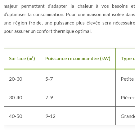
majeur, permettant d’adapter la chaleur à vos besoins et
d’optimiser la consommation. Pour une maison mal isolée dans
une région froide, une puissance plus élevée sera nécessaire
pour assurer un confort thermique optimal.
Surface (m²)
Puissance recommandée (kW)
Type de
20-30
5-7
Petite pi
30-40
7-9
Pièce mo
40-50
9-12
Grande p