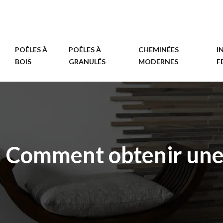
POÊLES À
POÊLES À
CHEMINÉES
I
BOIS
GRANULÉS
MODERNES
F
Comment obtenir une 