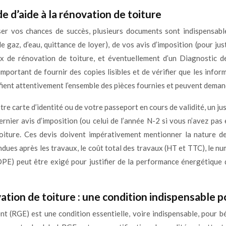
d’aide à la rénovation de toiture
r vos chances de succès, plusieurs documents sont indispensables.
, de gaz, d’eau, quittance de loyer), de vos avis d’imposition (pour j
ux de rénovation de toiture, et éventuellement d’un Diagnostic
important de fournir des copies lisibles et de vérifier que les in
rifient attentivement l’ensemble des pièces fournies et peuvent dema
 carte d’identité ou de votre passeport en cours de validité, un justi
dernier avis d’imposition (ou celui de l’année N-2 si vous n’avez pas 
iture. Ces devis doivent impérativement mentionner la nature des
es après les travaux, le coût total des travaux (HT et TTC), le nu
E) peut être exigé pour justifier de la performance énergétique 
tion de toiture : une condition indispensable po
 (RGE) est une condition essentielle, voire indispensable, pour bén