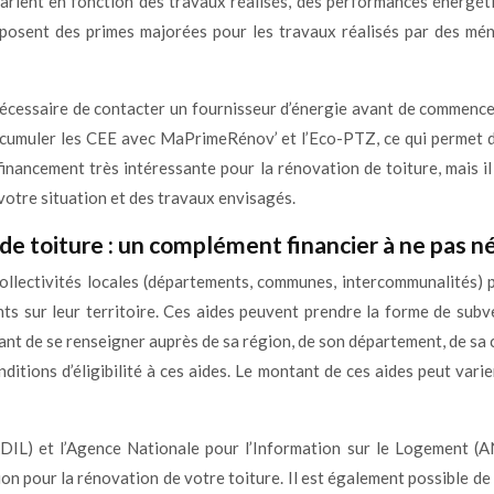
arient en fonction des travaux réalisés, des performances énergétiq
oposent des primes majorées pour les travaux réalisés par des mé
nécessaire de contacter un fournisseur d’énergie avant de commencer
de cumuler les CEE avec MaPrimeRénov’ et l’Eco-PTZ, ce qui permet
inancement très intéressante pour la rénovation de toiture, mais i
 votre situation et des travaux envisagés.
 de toiture : un complément financier à ne pas n
llectivités locales (départements, communes, intercommunalités) p
s sur leur territoire. Ces aides peuvent prendre la forme de subve
ortant de se renseigner auprès de sa région, de son département, de 
ditions d’éligibilité à ces aides. Le montant de ces aides peut vari
IL) et l’Agence Nationale pour l’Information sur le Logement (A
n pour la rénovation de votre toiture. Il est également possible de c